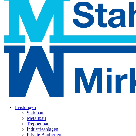
Leistungen
Stahlbau
Metallbau
Treppenbau
Industrieanlagen
Private Bauherren