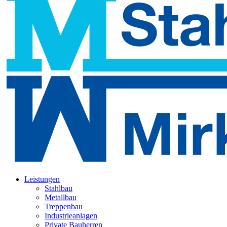
Leistungen
Stahlbau
Metallbau
Treppenbau
Industrieanlagen
Private Bauherren